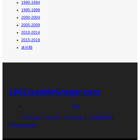
1990-1994
1995-1999
2000-2004
2005-2009
2010-2014
2015-2019
未分類
100EwanMcGregor.com
RSS
Tom Cruise
Brad Pitt
Tom Hanks
100actor.com
100Cinema.info