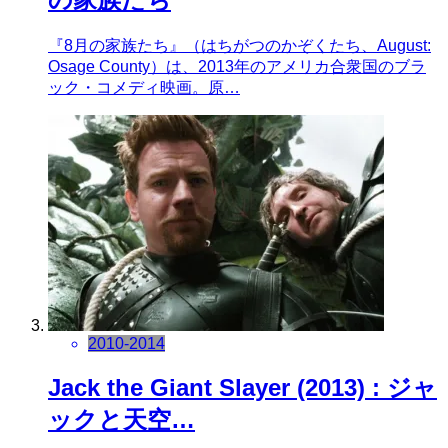
『8月の家族たち』（はちがつのかぞくたち、August:
Osage County）は、2013年のアメリカ合衆国のブラ
ック・コメディ映画。原…
2010-2014
Jack the Giant Slayer (2013) : ジャ
ックと天空…