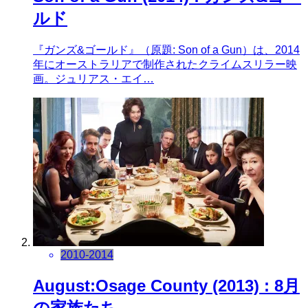
ルド
『ガンズ&ゴールド』（原題: Son of a Gun）は、2014
年にオーストラリアで制作されたクライムスリラー映
画。ジュリアス・エイ…
2010-2014
August:Osage County (2013) : 8月
の家族たち