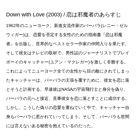
Down with Love (2003) / 恋は邪魔者のあらすじ
1962年のニューヨーク。新進女流作家のバーバラ(レニー・ゼル
ウィガー)は、恋愛を否定する女性のための指南書『恋は邪魔
者』を出版し、世界的なベストセラー作家の仲間入りを果たす。
そして彼女はテレビの取材で、男性誌のジャーナリストでプレイ
ボーイのキャッチャー(ユアン・マクレガー)を激しく非難する。
これによってニューヨーク全ての女性から目の敵にされてしまっ
たキャッチャーは、バーバラの主張を覆すために、彼女を恋に落
とそうと計画する。早速彼はNASAの宇宙飛行士と身分を偽り、
バーバラの元へと接近、見事彼女を恋に落とすことに成功する。
しかし、こうした偽りの恋愛を重ねていく中で、キャッチャー自
身もバーバラに惹かれていってしまう。そして、バーバラも世間
には言えないある秘密を抱えているのだった。