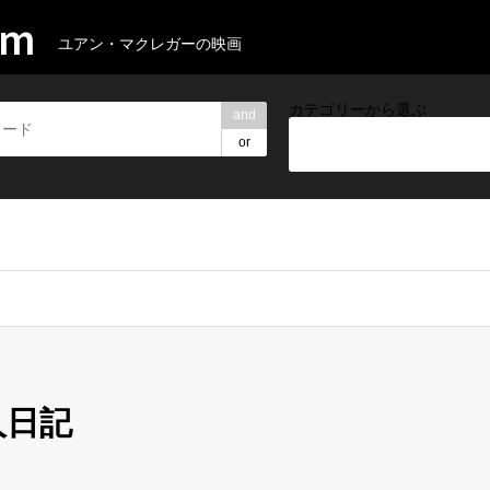
om
ユアン・マクレガーの映画
カテゴリーから選ぶ
and
or
猟人日記