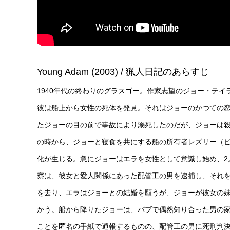
Young Adam (2003) / 猟人日記のあらすじ
1940年代の終わりのグラスゴー。作家志望のジョー・テ
彼は船上から女性の死体を発見。それはジョーのかつての
たジョーの目の前で事故により溺死したのだが、ジョーは
の時から、ジョーと寝食を共にする船の所有者レズリー（
化が生じる。急にジョーはエラを女性として意識し始め、2
察は、彼女と愛人関係にあった配管工の男を逮捕し、それ
を去り、エラはジョーとの結婚を願うが、ジョーが彼女の
かう。船から降りたジョーは、パブで偶然知り合った男の
ことを匿名の手紙で通報するものの、配管工の男に死刑判