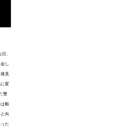
る日、
再会し
体発見
係に変
た警
ーは船
へと向
あった