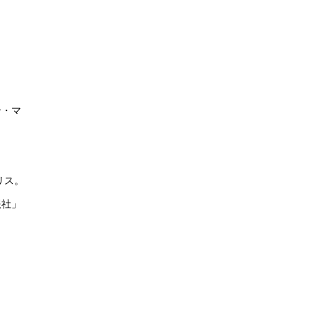
ン・マ
リス。
報社」