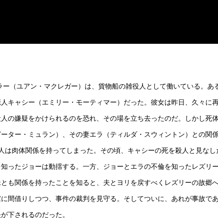
イラー（ユアン・マクレガー）は、貨物船の雑役人として働いている。あ
恋人キャシー（エミリー・モーティマー）だった。彼女は昨日、久々に
殺人の嫌疑をかけられるのを恐れ、その場を立ち去ったのだ。しかし死
ピーター・ミュラン）、その妻エラ（ティルダ・スウィントン）との関
人は肉体関係を持ってしまった。その頃、キャシーの死を殺人と見なし
を知ったジョーは動揺する。一方、ジョーとエラの不倫を知ったレズリ
妹とも関係を持ったことを知ると、夫とヨリを戻すべくレズリーの故郷
家に間借りしつつ、事件の裁判を見守る。そしてついに、あれが事故で
決が下されるのだった。