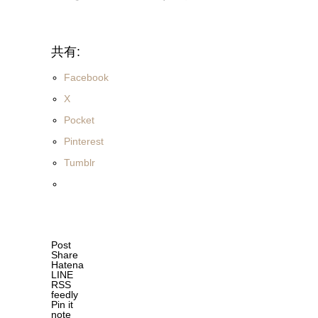
共有:
Facebook
X
Pocket
Pinterest
Tumblr
Post
Share
Hatena
LINE
RSS
feedly
Pin it
note