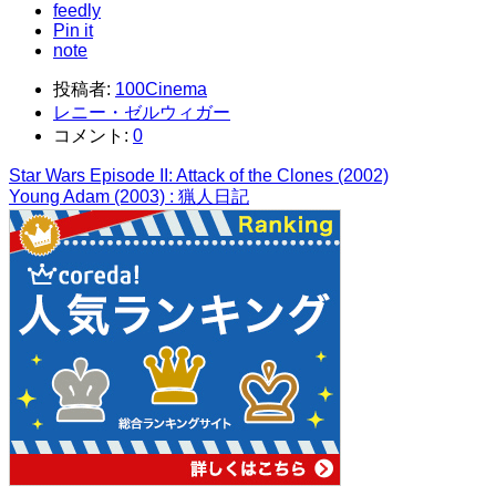
feedly
Pin it
note
投稿者:
100Cinema
レニー・ゼルウィガー
コメント:
0
Star Wars Episode II: Attack of the Clones (2002)
Young Adam (2003) : 猟人日記