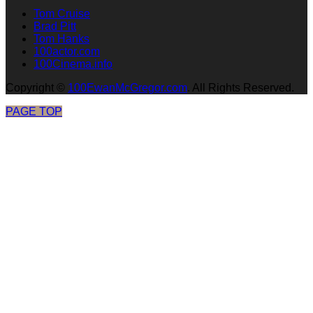
Tom Cruise
Brad Pitt
Tom Hanks
100actor.com
100Cinema.info
Copyright
©
100EwanMcGregor.com
. All Rights Reserved.
PAGE TOP