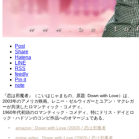
Post
Share
Hatena
LINE
RSS
feedly
Pin it
note
『恋は邪魔者』（こいはじゃまもの、原題: Down with Love）は、
2003年のアメリカ映画。レニー・ゼルウィガーとユアン・マクレガ
ーが共演したロマンティック・コメディ。
1960年代初頭のロマンティック・コメディ、特にドリス・デイとロ
ック・ハドソンのコンビ作品へのオマージュである。
・
amazon : Down with Love (2003) / 恋は邪魔者
・
prime video : Down with Love (2003) / 恋は邪魔者