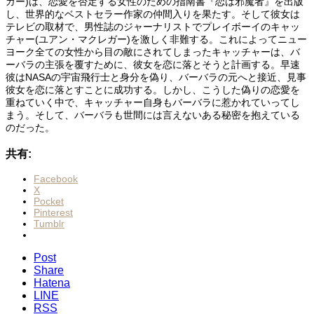
ガー)は、恋愛を否定する女性のための指南書『恋は邪魔者』を出版
し、世界的なベストセラー作家の仲間入りを果たす。そして彼女は
テレビの取材で、男性誌のジャーナリストでプレイボーイのキャッ
チャー(ユアン・マクレガー)を激しく非難する。これによってニュー
ヨーク全ての女性から目の敵にされてしまったキャッチャーは、バ
ーバラの主張を覆すために、彼女を恋に落とそうと計画する。早速
彼はNASAの宇宙飛行士と身分を偽り、バーバラの元へと接近、見事
彼女を恋に落とすことに成功する。しかし、こうした偽りの恋愛を
重ねていく中で、キャッチャー自身もバーバラに惹かれていってし
まう。そして、バーバラも世間には言えないある秘密を抱えている
のだった。
共有:
Facebook
X
Pocket
Pinterest
Tumblr
Post
Share
Hatena
LINE
RSS