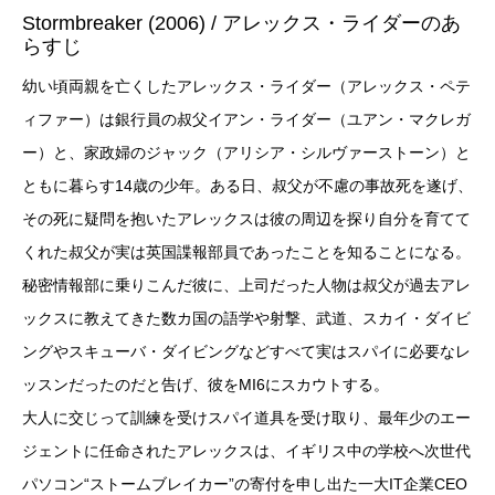
Stormbreaker (2006) / アレックス・ライダーのあ
らすじ
幼い頃両親を亡くしたアレックス・ライダー（アレックス・ペテ
ィファー）は銀行員の叔父イアン・ライダー（ユアン・マクレガ
ー）と、家政婦のジャック（アリシア・シルヴァーストーン）と
ともに暮らす14歳の少年。ある日、叔父が不慮の事故死を遂げ、
その死に疑問を抱いたアレックスは彼の周辺を探り自分を育てて
くれた叔父が実は英国諜報部員であったことを知ることになる。
秘密情報部に乗りこんだ彼に、上司だった人物は叔父が過去アレ
ックスに教えてきた数カ国の語学や射撃、武道、スカイ・ダイビ
ングやスキューバ・ダイビングなどすべて実はスパイに必要なレ
ッスンだったのだと告げ、彼をMI6にスカウトする。
大人に交じって訓練を受けスパイ道具を受け取り、最年少のエー
ジェントに任命されたアレックスは、イギリス中の学校へ次世代
パソコン“ストームブレイカー”の寄付を申し出た一大IT企業CEO